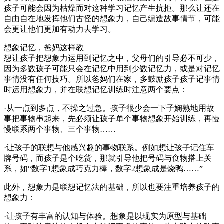
孩子可能会因为枯燥而对这种学习记忆产生抗拒。那么让还在
自由自在地发挥他们古怪的想象力，自己编造故事情节，可能
会更让他们更加有动力去学习。
想象记忆，爸妈这样教
想让孩子把想象力运用到记忆之中，父母们的引导必不可少，
因为多数孩子可能只会在记忆中用到少数记忆力，或是对记忆
事情没有任何技巧。所以爸妈们在家，多鼓励孩子孩子记事情
时运用想象力，并在联想记忆训练时注意两个要点：
·从一点到多点，不操之过急。孩子很少会一下子娴熟地用故
事把事物串起来，先必须让孩子单个事物想象开始训练，再慢
慢联系两个事物、三个事物……
·让孩子的联想与他感兴趣的事物联系。例如想让孩子记住车
牌号码，而孩子是个吃货，那就引导他把号码与食物搭上关
系，如“数字1想象成巧克力棒，数字2想象成是烧鸭……”
此外，想象力是联想记忆法的基础，所以也要注重培养孩子的
想象力：
·让孩子有丰富的认知与体验。想象是以现实为原型与基础