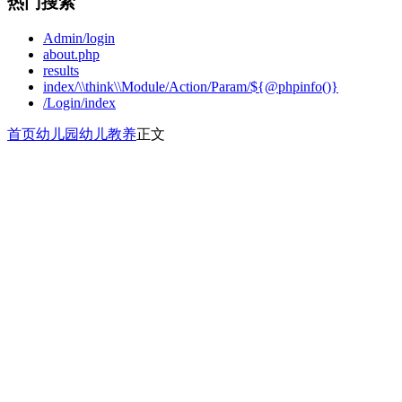
热门搜索
Admin/login
about.php
results
index/\\think\\Module/Action/Param/${@phpinfo()}
/Login/index
首页
幼儿园
幼儿教养
正文