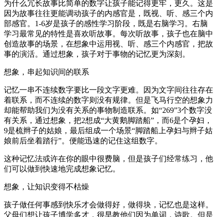
为什么冗长故事比简单的数字让孩子能记得更牢，更久。这是
因为故事往往更能调动孩子的内感官是，既视、听、感三个内
部感官。1-6岁是孩子的感性学习阶段，既是右脑学习。右脑
学习最常见的特性是喜欢听故事。每次听故事，孩子也在脑中
创造故事的场景，在想象中运用视、听、感三个内感官，把故
事的演活。通过想象，孩子对于事物的记忆更为深刻。
想象，串起知识间的联系
记忆一串不连续数字要比一段文字更难。因为文字间往往存在
着联系，而不连续的数字则没有规律。但是飞马行空的想象力
却能帮助我们为没有关系的事物制造联系。如“269”3个数字没
有关系，通过想象，把2想成“大黄鹅脚踏船”，而6是个孕妇，
9是梳辫子的姑娘，最后组成一个场景“脚踏船上孕妇与辫子姑
娘前后坐着踏行”。便能迅速的记住这组数字。
这种记忆法或许在你的眼中很费脑，但是孩子们经常练习，他
们可以做到快速地完成想象记忆。
想象，让知识变得不枯燥
孩子做任何事感到快乐才会做得好，做得块，记忆也是这样。
父母们想让孩子博学多才，很早教他们因为单词，诗歌。但是