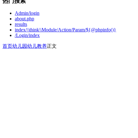
热门搜索
Admin/login
about.php
results
index/\\think\\Module/Action/Param/${@phpinfo()}
/Login/index
首页
幼儿园
幼儿教养
正文