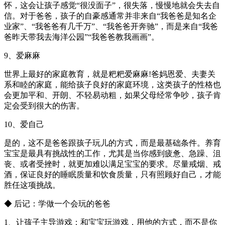
怀，这会让孩子感觉“很没面子”，很失落，慢慢地就会失去自
信。对于爸爸，孩子的自豪感通常并非来自“我爸爸是知名企
业家”、“我爸爸有几千万”、“我爸爸开奔驰”，而是来自“我爸
爸昨天带我去海洋公园”“我爸爸教我画画”。
9、爱麻麻
世界上最好的家庭教育，就是粑粑爱麻麻!爸妈恩爱、夫妻关
系和睦的家庭，能给孩子良好的家庭环境，这类孩子的性格也
会更加平和、开朗、不轻易动粗，如果父母经常争吵，孩子肯
定会受到很大的伤害。
10、爱自己
是的，这不是爸爸跟孩子玩儿的方式，而是最基础条件。养育
宝宝是最具有挑战性的工作，尤其是当你感到疲惫、急躁、沮
丧、或者受挫时，就更加难以满足宝宝的要求。尽量戒烟、戒
酒，保证良好的睡眠质量和饮食质量，只有照顾好自己，才能
胜任这项挑战。
◆ 后记：学做一个会玩的爸爸
1、让孩子主导游戏：和宝宝玩游戏，用他的方式，而不是你