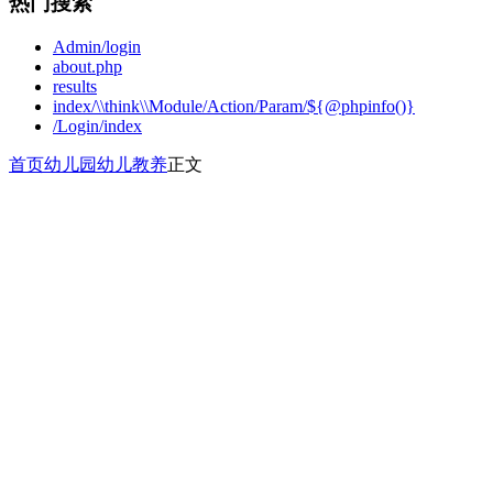
热门搜索
Admin/login
about.php
results
index/\\think\\Module/Action/Param/${@phpinfo()}
/Login/index
首页
幼儿园
幼儿教养
正文