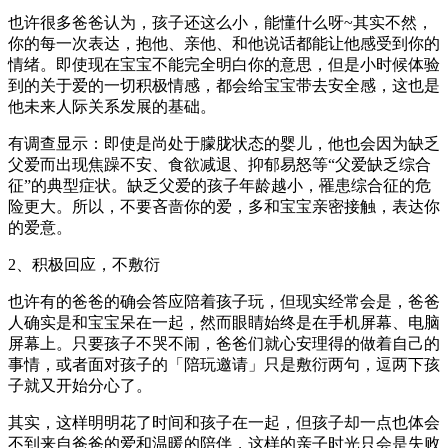
也许很多爸爸认为，孩子还这么小，能懂什么呀~其实不然，
你的每一次表达，抱他、亲他、和他说话都能让他感受到你的
情绪。即使现在宝宝不能完全明白你的意思，但是小时候体验
到的关于爱的一切积极情感，都会给宝宝带去安全感，这也是
他未来人际关系发展的基础。
有调查显示：即使是尚处于朦胧状态的婴儿，他也会因为缺乏
父爱而出现焦躁不安、食欲减退、抑郁易怒等“父爱缺乏综合
征”的典型症状。缺乏父爱的孩子年龄越小，罹患综合征的危
险更大。所以，不要吝啬你的爱，多和宝宝亲密接触，表达你
的爱意。
2、积极回应，不敷衍
也许有的爸爸的确会答应陪着孩子玩，但现实经常会是，爸爸
人确实是和宝宝呆在一起，然而眼睛始终是在手机屏幕、电脑
屏幕上。只要孩子不哭不闹，爸爸们就心安理得的做着自己的
事情，或者面对孩子的「陪玩邀请」只是敷衍两句，逗两下孩
子就又开始分心了。
其实，这样明明花了时间和孩子在一起，但孩子却一点也体会
不到来自爸爸的爱和温暖的陪伴，这样的亲子时光只会是失败