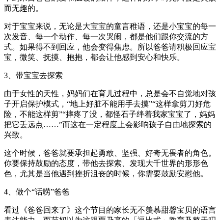
而无趣的。
对于宝宝来说，无论是大宝宝的童言稚语，还是小宝宝的每一
次发音、每一个动作、每一次哭闹，都是他们跟你交流的方
式。如果得不到回应，他会变得焦虑。所以爸爸请积极回应宝
宝，微笑、抚摸、抱抱，都会让他感到安心和快乐。
3、带宝宝去探索
由于女性的天性，妈妈们在育儿过程中，总是会不自觉地对孩
子开启保护模式，“地上好脏不能用手去摸”“这样拿剪刀好危
险，不能这样剪”“摔疼了没，都怪石子绊着我家宝宝了，妈妈
把它丢远点……”而这在一定程度上会影响孩子自由地探索的
兴致。
这个时候，爸爸就要承担起勇敢、坚强、好奇无畏者的角色。
你要保持鼓励的态度，带他去探索、发现大千世界的形形色
色，尤其是当他遇到挫折沮丧的时候，你需要鼓励安慰他。
4、做个“话唠”爸爸
看过《爸爸回来了》这个节目的家长无不羡慕甜馨宝贝的语言