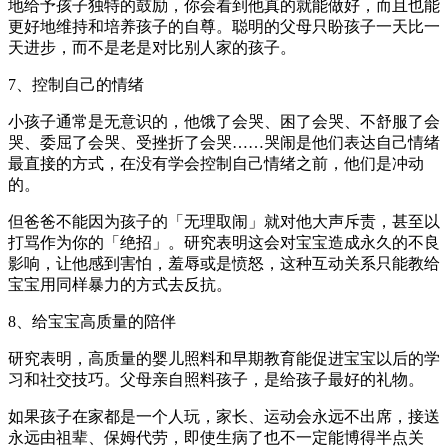
地给予孩子独特的鼓励，你会看到他真的就能做好，而且也能
更好地维持和培养孩子的自尊。聪明的父母只盼孩子一天比一
天进步，而不是老是对比别人家的孩子。
7、控制自己的情绪
小孩子通常是无意识的，他饿了会哭、困了会哭、不舒服了会
哭、委屈了会哭、受挫折了会哭……哭闹是他们表达自己情绪
最直接的方式，在没有学会控制自己情绪之前，他们是冲动
的。
但爸爸不能因为孩子的「无理取闹」就对他大声斥责，甚至以
打骂作为你的「绝招」。研究表明这会对宝宝造成永久的不良
影响，让他感到害怕，羞辱或是愤怒，这种互动关系只能教给
宝宝用同样暴力的方式去反抗。
8、给宝宝高质量的陪伴
研究表明，高质量的婴儿照料和早期教育能促进宝宝以后的学
习和社交技巧。父母亲自照料孩子，是给孩子最好的礼物。
如果孩子在家都是一个人玩，家长、运动会永远不出席，接送
永远由祖辈、保姆代劳，即使生病了也不一定能博得半点关