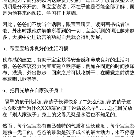
表达能力，而范妈以为这跟贾乃亮的「逗比式」教育及整天叨
叨叨是分不开的。和宝宝说话，不在乎他是否能全部了解，而
是为他将来的阅读、学习打下基础。
因此，爸爸们不妨当个话唠，跟宝宝聊天、读图画书或者唱
歌、外出时跟他讲解他所看到的一切，宝宝听到的词汇越来越
多，大脑中处理语言的功能自然就会得到发展。
5、帮宝宝培养良好的生活习惯
秩序感的建立，有助于宝宝获得安全感和养成良好的生活习
惯。爸爸应该努力为宝宝建立秩序感，例如在固定的时间换尿
布、洗澡、外出散步，回家之后可以吃饼干，在睡觉之前讲故
事或唱儿歌等等。
6、把目光放在自家孩子身上
“隔壁的孩子比我们家孩子长得快多了”“怎么他们家的孩子这
么会吃饭”“为什么XXX家的孩子说话这么早”……总把目光放
在「别人家孩子」身上的父母无疑是永远也不知足的。
然而，每个宝宝都有自己独特的气质和生长速度，每个宝宝都
是独一无二的。爸爸的鼓励是孩子成长的最大动力，永不停息