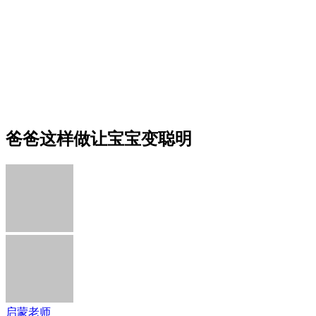
爸爸这样做让宝宝变聪明
启蒙老师