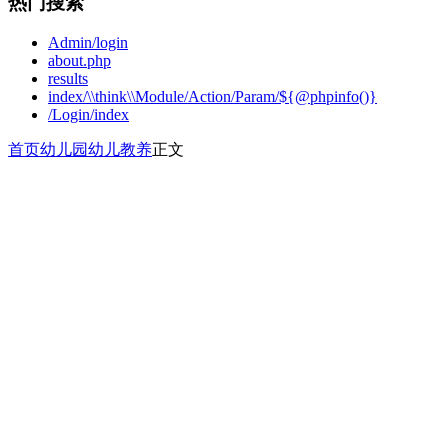
热门搜索
Admin/login
about.php
results
index/\\think\\Module/Action/Param/${@phpinfo()}
/Login/index
首页
幼儿园
幼儿教养
正文