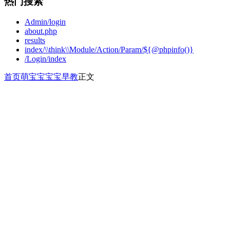
热门搜索
Admin/login
about.php
results
index/\\think\\Module/Action/Param/${@phpinfo()}
/Login/index
首页
萌宝宝
宝宝早教
正文