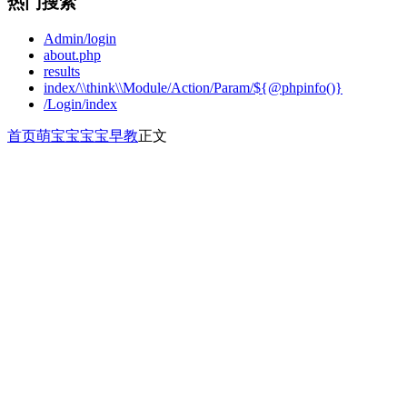
热门搜索
Admin/login
about.php
results
index/\\think\\Module/Action/Param/${@phpinfo()}
/Login/index
首页
萌宝宝
宝宝早教
正文