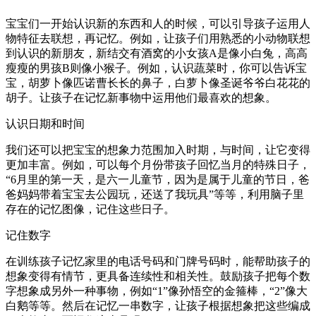
宝宝们一开始认识新的东西和人的时候，可以引导孩子运用人
物特征去联想，再记忆。例如，让孩子们用熟悉的小动物联想
到认识的新朋友，新结交有酒窝的小女孩A是像小白兔，高高
瘦瘦的男孩B则像小猴子。例如，认识蔬菜时，你可以告诉宝
宝，胡萝卜像匹诺曹长长的鼻子，白萝卜像圣诞爷爷白花花的
胡子。让孩子在记忆新事物中运用他们最喜欢的想象。
认识日期和时间
我们还可以把宝宝的想象力范围加入时期，与时间，让它变得
更加丰富。例如，可以每个月份带孩子回忆当月的特殊日子，
“6月里的第一天，是六一儿童节，因为是属于儿童的节日，爸
爸妈妈带着宝宝去公园玩，还送了我玩具”等等，利用脑子里
存在的记忆图像，记住这些日子。
记住数字
在训练孩子记忆家里的电话号码和门牌号码时，能帮助孩子的
想象变得有情节，更具备连续性和相关性。鼓励孩子把每个数
字想象成另外一种事物，例如“1”像孙悟空的金箍棒，“2”像大
白鹅等等。然后在记忆一串数字，让孩子根据想象把这些编成