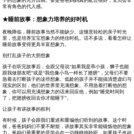
子的想象的充分自由。要是爸爸妈妈真的配合很好，宝贝会非
常有角色的代入感。
★睡前故事：想象力培养的好时机
夜晚降临，睡前故事当然不能缺少。这惬意轻松的亲子时光
里，也是培养宝宝想象力的绝佳时机。话不多说，看看怎样让
睡前故事变得更具丰富想象力。
别打乱孩子的大胆想象
孩子在听完故事后，会跟父母说“如果我是乖小孩，狮子也能
跟我做朋友吧”或是“我也像小鸟一样长了翅膀”，父母们不要
急着去打断孩子的这些想象。低龄的孩子并不能搞清楚虚幻与
现实的区别，他们的世界里充满想象。不用急着打断他的想
象，你可以用充满想象力的话来回应他，例如“睡觉时间到
了，把翅膀收回去你才能睡下”。
让孩子有讲故事的权利
有时候，孩子会跟我们重述和重编他们听到的故事。这个时
候，爸爸妈妈们不要不耐烦，讲故事其实非常能锻炼他的想象
力。爸妈们最重要的是学会在一边静静地聆听，如果孩子改动