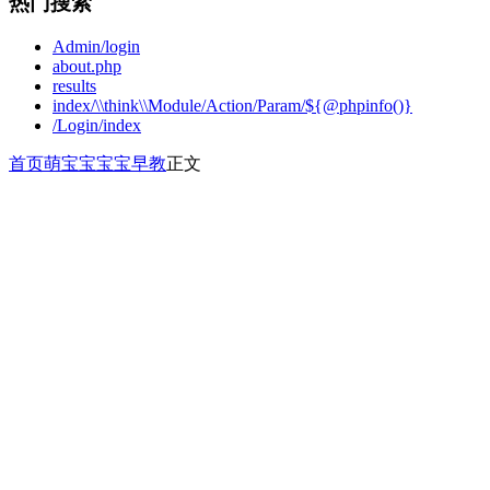
热门搜索
Admin/login
about.php
results
index/\\think\\Module/Action/Param/${@phpinfo()}
/Login/index
首页
萌宝宝
宝宝早教
正文