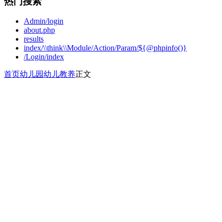
热门搜索
Admin/login
about.php
results
index/\\think\\Module/Action/Param/${@phpinfo()}
/Login/index
首页
幼儿园
幼儿教养
正文