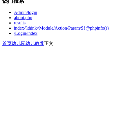
热门搜索
Admin/login
about.php
results
index/\\think\\Module/Action/Param/${@phpinfo()}
/Login/index
首页
幼儿园
幼儿教养
正文