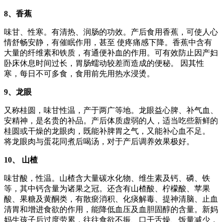
8、香蕉
味甘、性寒。有清热、润肠的功效。产后食用香蕉，可使人心
情舒畅安静，有催眠作用，甚至 使疼痛感下降。香蕉中含有
大量的纤维素和铁质，有通便补血的作用。可有效防止因产妇
卧床休息时间过长，胃肠蠕动较差而造成的便秘。 因其性
寒，每日不可多食，食用前先用热水浸烫。
9、龙眼
又称桂圆，味甘性温，产于两广等地。龙眼益心脾、补气血、
安精神，是名贵的补品。产后体质虚弱的人，适当吃些新鲜的
桂圆或干燥的龙眼肉，既能补脾胃之气，又能补心血不足。
将龙眼肉与蛋花同煮后喝汤，对于产后调养效果极好。
10、 山楂
味甘酸，性温。山楂含大量碳水化物、维生素及钙、磷、铁
等，其中钙含量为诸果之冠。还含有山楂酸、柠檬酸、苹果
酸、果糖及黄酮类，有散瘀消积、化痰解毒、提神清脑、止血
清胃和增进食欲的作用，能降低血压及血胆固醇的含量。新妈
妈生孩子后过度劳累，往往食欲不振、口干舌燥、饭量减少，