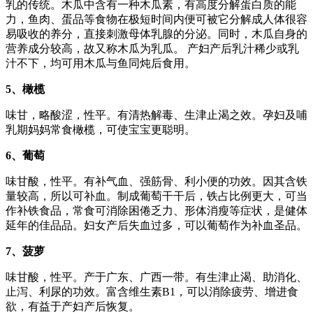
乳的传统。木瓜中含有一种木瓜素，有高度分解蛋白质的能
力，鱼肉、蛋品等食物在极短时间内便可被它分解成人体很容
易吸收的养分，直接刺激母体乳腺的分泌。同时，木瓜自身的
营养成分较高，故又称木瓜为乳瓜。 产妇产后乳汁稀少或乳
汁不下，均可用木瓜与鱼同炖后食用。
5、橄榄
味甘，略酸涩，性平。有清热解毒、生津止渴之效。孕妇及哺
乳期妈妈常食橄榄，可使宝宝更聪明。
6、葡萄
味甘酸，性平。有补气血、强筋骨、利小便的功效。因其含铁
量较高，所以可补血。制成葡萄干干后，铁占比例更大，可当
作补铁食品，常食可消除困倦乏力、形体消瘦等症状，是健体
延年的佳品品。妇女产后失血过多，可以葡萄作为补血圣品。
7、菠萝
味甘酸，性平。产于广东、广西一带。有生津止渴、助消化、
止泻、利尿的功效。富含维生素B1，可以消除疲劳、增进食
欲，有益于产妇产后恢复。