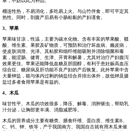
寒，不妨以此为补品。
榴连性热，不易消化，多吃易上火。与山竹伴食，即可平定其
热性。同时，剖腹产后易有小肠粘黏的产妇谨食。
3、苹果
苹果味甘凉，性温，主要为碳水化物。含有丰富的苹果酸、鞣
酸、维生素、果胶及矿物质，可预防和治疗坏血病、癞皮病，
使皮肤润滑、光泽。其粘胶和细纤维能吸附并消除细菌和毒
素，能涩肠、健胃、生津、开胃和解暑，尤其对治疗产妇腹泻
效果更佳。苹果还能降低血糖及胆固醇，有利于患妊娠高血压
综合症、糖尿病及肝功能不良产妇的产后恢复。此外苹果中含
大量钾盐，能与体内过剩的钠盐结合并排出体外，故低钾及摄
盐过多者食用苹果是有益的。
4、木瓜
味甘性平。木瓜的功效很多，降压、解毒、消肿驱虫，帮助乳
汁分泌，让胸部更丰满、消脂减肥等。
木瓜的营养成分主要有糖类、膳食纤维、蛋白质、维生素B、
C、钙、钾、铁等，产于我国南方。我国自古就有用木瓜来催