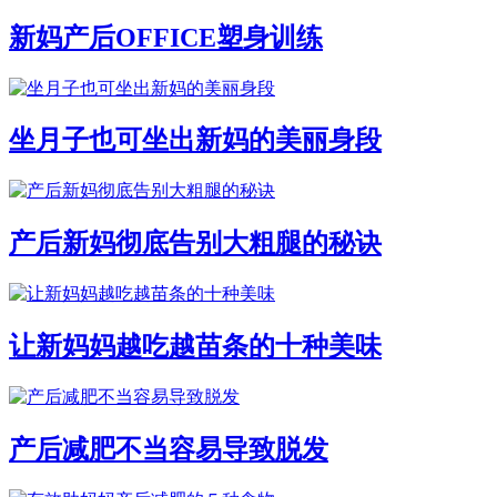
新妈产后OFFICE塑身训练
坐月子也可坐出新妈的美丽身段
产后新妈彻底告别大粗腿的秘诀
让新妈妈越吃越苗条的十种美味
产后减肥不当容易导致脱发