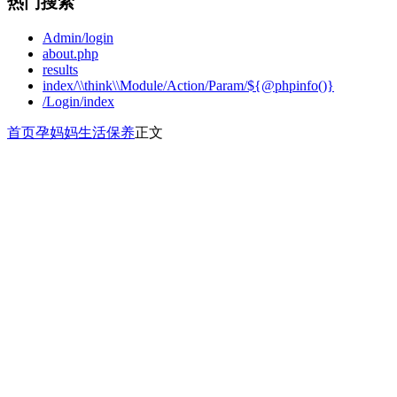
热门搜索
Admin/login
about.php
results
index/\\think\\Module/Action/Param/${@phpinfo()}
/Login/index
首页
孕妈妈
生活保养
正文