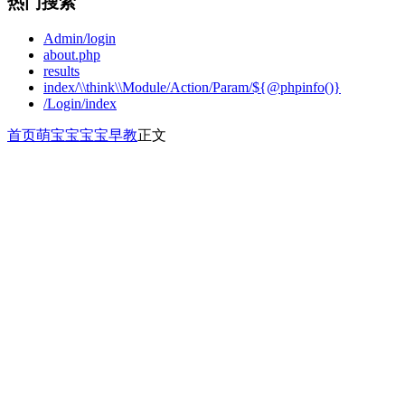
热门搜索
Admin/login
about.php
results
index/\\think\\Module/Action/Param/${@phpinfo()}
/Login/index
首页
萌宝宝
宝宝早教
正文