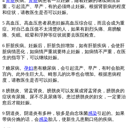
4
肾脏
疾病。
肾脏
病患者一旦妊娠，随着妊娠的继续病情加
重，引起流产、早产，有的必须终止妊娠。根据肾脏病的程度
和症状，请教医生是否可以妊娠。
5 高血压。高血压患者易患妊娠高血压综合征，而且会成为重
症。对自己血压值不太清楚的人，如果有剧烈头痛、肩膀酸
痛、失眠、眩晕和浮肿等症状就要去医院检查。
6 肝脏疾病。妊娠后，肝脏负担增加，如有肝脏疾病，会使肝
脏病情恶化，如病情严重就要终止妊娠，如病情不严重，在医
生的指导下，可以继续妊娠。
7 糖尿病。
孕妇
患有糖尿病，会引起流产、早产，有时会胎死
宫内。此外生巨大儿、畸形儿的比率也会增加。根据患病程
度，请教医生是否可以妊娠。
8 膀胱炎、肾盂肾炎。膀胱炎可以发展成肾盂肾炎，膀胱炎的
症状有尿频、尿不尽及尿痛等。患过膀胱炎的妇女，一定要治
愈后才能妊娠。
9 阴道炎。阴道炎有多种，较多是由念珠菌
感染
引起的。如果
带病分娩的话，会
感染
胎儿，使新生儿患鹅口疮的疾病。