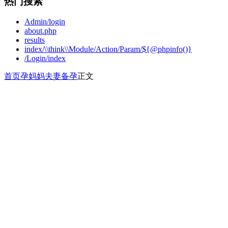
热门搜索
Admin/login
about.php
results
index/\\think\\Module/Action/Param/${@phpinfo()}
/Login/index
首页
孕妈妈
夫妻备孕
正文