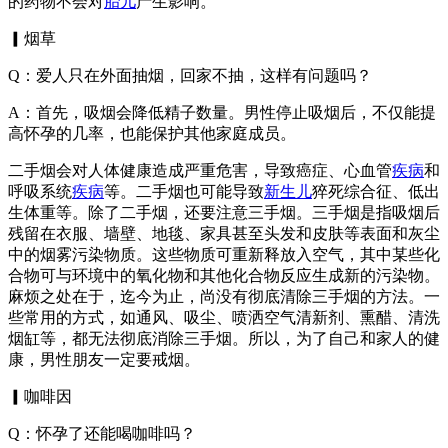
的药物不会对
胎儿
产生影响。
▎烟草
Q：爱人只在外面抽烟，回家不抽，这样有问题吗？
A：首先，吸烟会降低精子数量。男性停止吸烟后，不仅能提
高怀孕的几率，也能保护其他家庭成员。
二手烟会对人体健康造成严重危害，导致癌症、心血管
疾病
和
呼吸系统
疾病
等。二手烟也可能导致
新生儿
猝死综合征、低出
生体重等。除了二手烟，还要注意三手烟。三手烟是指吸烟后
残留在衣服、墙壁、地毯、家具甚至头发和皮肤等表面和灰尘
中的烟雾污染物质。这些物质可重新释放入空气，其中某些化
合物可与环境中的氧化物和其他化合物反应生成新的污染物。
麻烦之处在于，迄今为止，尚没有彻底清除三手烟的方法。一
些常用的方式，如通风、吸尘、喷洒空气清新剂、熏醋、清洗
烟缸等，都无法彻底消除三手烟。所以，为了自己和家人的健
康，男性朋友一定要戒烟。
▎咖啡因
Q：怀孕了还能喝咖啡吗？