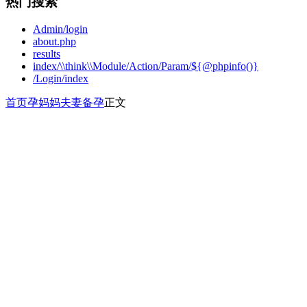
热门搜索
Admin/login
about.php
results
index/\\think\\Module/Action/Param/${@phpinfo()}
/Login/index
首页
孕妈妈
夫妻备孕
正文