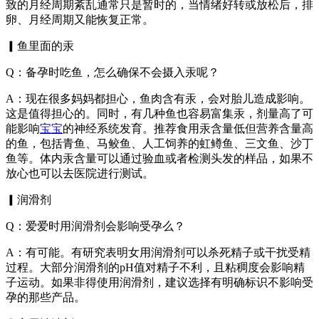
致的月经周期紊乱通常只是暂时的，当情绪好转或放松后，排
卵、月经周期又能恢复正常。
▎鱼里面的汞
Q：备孕时吃鱼，怎么确保不会摄入汞呢？
A：现在很多妈妈都担心，鱼肉含有汞，会对胎儿造成影响。
这是值得担心的。同时，有几种鱼也容易富集汞，剂量高了可
能影响
宝宝
的神经系统发育。推荐食用汞含量低但营养含量高
的鱼，包括青鱼、马鲛鱼、人工饲养的虹鳟鱼、三文鱼、沙丁
鱼等。体内汞含量可以通过验血或者检测头发的样品，如果不
放心也可以去医院进行测试。
▎润滑剂
Q：爱爱时用润滑剂会影响受孕么？
A：有可能。有研究表明女用润滑剂可以杀死精子或干扰受精
过程。大部分润滑剂的pH值对精子不利，且粘稠度会影响精
子运动。如果非得使用润滑剂，建议选择有明确标识不影响受
孕的那些产品。