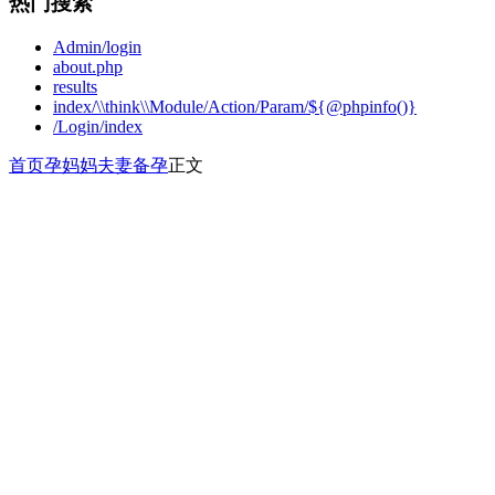
热门搜索
Admin/login
about.php
results
index/\\think\\Module/Action/Param/${@phpinfo()}
/Login/index
首页
孕妈妈
夫妻备孕
正文