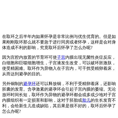
在取环之后半年内如果怀孕是非常比例与优生优育的。但是如
果刚刚取环那么就不要急于进行同房或者怀孕，这样是会对身
体造成不利的影响，究竟取环后怀孕了怎么办呢?
因为宫腔内放置的节育环可使
子宫
内膜出现无菌性炎症反应，
白细胞和巨噬细胞增生，子宫液发生改变，可以破环胚激肽，
使受精困难。取环作为异物入在子宫内，可干扰受精卵着床，
从而达到避孕的目的。
另外铜制的
避孕环
还可以释放铜，不利于受精卵着床，还影响
胚囊的发育。含孕激素的避孕环会引起子宫内膜的萎缩。无论
放环时间长短，取环作为异物的避孕环都会或多或少地对子宫
内膜组织有一定损害和影响，这对于胚胎或
胎儿
的生长发育不
利，会给新生儿造成缺陷，其后果是很不好的，取环后怀孕了
怎么办呢?