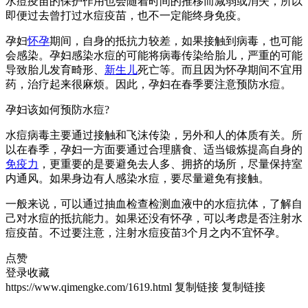
水痘疫苗的保护作用也会随着时间的推移而减弱或消失，所以
即便过去曾打过水痘疫苗，也不一定能终身免疫。
孕妇
怀孕
期间，自身的抵抗力较差，如果接触到病毒，也可能
会感染。孕妇感染水痘的可能将病毒传染给胎儿，严重的可能
导致胎儿发育畸形、
新生儿
死亡等。而且因为怀孕期间不宜用
药，治疗起来很麻烦。因此，孕妇在春季要注意预防水痘。
孕妇该如何预防水痘?
水痘病毒主要通过接触和飞沫传染，另外和人的体质有关。所
以在春季，孕妇一方面要通过合理膳食、适当锻炼提高自身的
免疫力
，更重要的是要避免去人多、拥挤的场所，尽量保持室
内通风。如果身边有人感染水痘，要尽量避免有接触。
一般来说，可以通过抽血检查检测血液中的水痘抗体，了解自
己对水痘的抵抗能力。如果还没有怀孕，可以考虑是否注射水
痘疫苗。不过要注意，注射水痘疫苗3个月之内不宜怀孕。
点赞
登录收藏
https://www.qimengke.com/1619.html
复制链接
复制链接