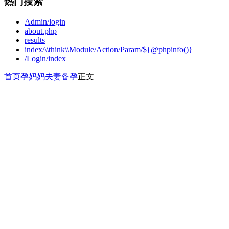
热门搜索
Admin/login
about.php
results
index/\\think\\Module/Action/Param/${@phpinfo()}
/Login/index
首页
孕妈妈
夫妻备孕
正文