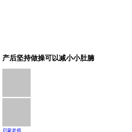
产后坚持做操可以减小小肚腩
启蒙老师