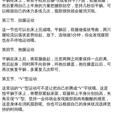
平躺在床上，将双手枕在后脑勺(或者脖子)下面，双腿屈膝，
然后要用自己上半身的力量把腰部抬空，坚持几秒后平躺。可
以根据自己的体力多练几次，脂肪很快就会被消灭啦。
第三节、抬腿运动
这一节也可以在床上完成哦。平躺后，双腿做弧状弯曲，两只
腿轮流以弧状姿势抬起、放下。连续做5分钟，你会发现腹部
也在不停地运动哦。
第四节、抱腿运动
平躺在床上后，将双腿曲起，注意两脚之间要保持一点距离。
然后起身，同时两手向前伸，环抱住膝盖，抱住膝盖以后，可
再次恢复平躺，多重复几次即可。
第五节、“V”型运动
这里说的“V”型运动可不是让把自己折腾成“V”字状哦。这是
指平躺于床上，将臀部紧贴床面，双腿和上半身分别抬高，夹
角呈现“V”型。坚持一会你就会发现腹部肌肉有酸酸的感觉，
这是身体在消耗脂肪呢。你也可以根据自己的身体状况选择坚
持的时间哦。