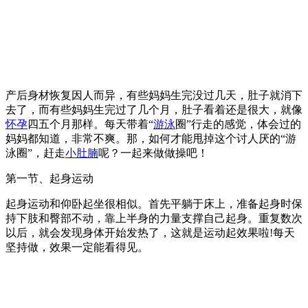
产后身材恢复因人而异，有些妈妈生完没过几天，肚子就消下
去了，而有些妈妈生完过了几个月，肚子看着还是很大，就像
怀孕
四五个月那样。每天带着“
游泳
圈”行走的感觉，体会过的
妈妈都知道，非常不爽。那，如何才能甩掉这个讨人厌的“游
泳圈”，赶走
小肚腩
呢？一起来做做操吧！
第一节、起身运动
起身运动和仰卧起坐很相似。首先平躺于床上，准备起身时保
持下肢和臀部不动，靠上半身的力量支撑自己起身。重复数次
以后，就会发现身体开始发热了，这就是运动起效果啦!每天
坚持做，效果一定能看得见。