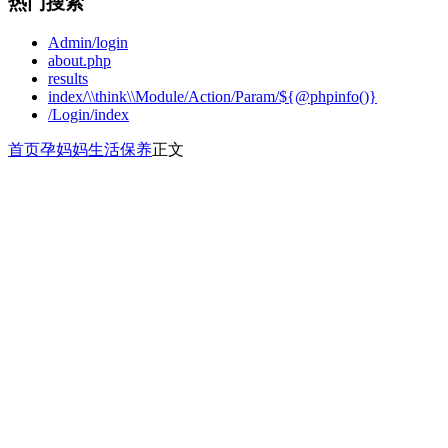
热门搜索
Admin/login
about.php
results
index/\\think\\Module/Action/Param/${@phpinfo()}
/Login/index
首页
孕妈妈
生活保养
正文