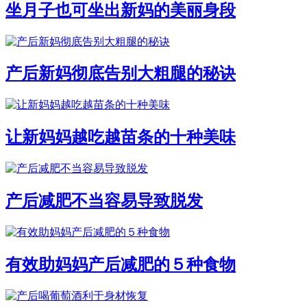
坐月子也可坐出新妈的美丽身段
产后新妈彻底告别大粗腿的秘诀
让新妈妈越吃越苗条的十种美味
产后减肥不当容易导致脱发
有效助妈妈产后减肥的５种食物