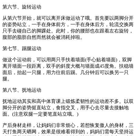
第六节、旋转运动
从第六节开始，就可以离开床做运动了哦。首先要以两脚分开
的姿势站立，一手在身体前方，一手在身体后方，轮流交换两
只手去碰自己的脚踝处。此时，你的腰部也在跟着左右旋转，
腹部的脂肪自然而然就会被消耗掉啦。
第七节、踢腿运动
做这个运动前，可以用两只手扶着墙面(手心贴着墙面)，双脚
离开墙面一段距离，双手的斜度大概与墙面成45度角。扶稳墙
面后，抬起一只腿，用力往前后踢。几分钟后可以换另一只
腿。
第八节、抚地运动
抚地运动其实和高中体育课上锻炼柔韧性的运动差不多。以双
脚分开的姿势挺直站立，食指交叉，用手心去尽量去接触地
面。(注意双腿一定要笔直站立哦。)
产后身材走样，让妈妈们非常烦心，若想恢复傲人的身材，三
天打鱼两天晒网，效果是很难看得到的，妈妈们需每天坚持运