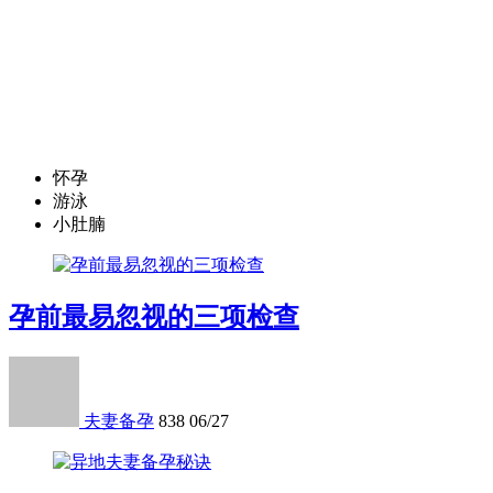
怀孕
游泳
小肚腩
孕前最易忽视的三项检查
夫妻备孕
838
06/27