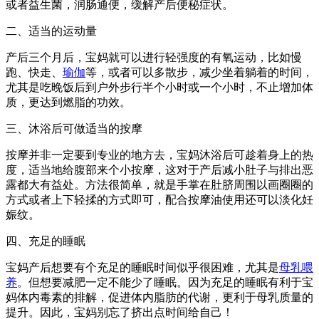
或者益生菌，润肠通便，缓解产后便秘症状。
二、适当的运动量
产后三个月后，宝妈就可以进行轻强度的有氧运动，比如慢
跑、快走、
瑜伽
等，或者可以多散步，减少坐着躺着的时间，
尤其是吃晚饭后到户外步行半个小时或一个小时，不止增加体
质，更达到燃脂的功效。
三、沐浴后可做适当的按摩
按摩并非一定要到专业的地方去，宝妈沐浴后可趁着身上的热
度，适当地给腹部来个小按摩，这对于产后减小肚子与排出恶
露都大有益处。方法很简单，就是手掌在肚脐周围以画圈圈的
方式或者上下轻揉的方式即可，配合按摩油使用还可以淡化妊
娠纹。
四、充足的睡眠
宝妈产后想要有个充足的睡眠时间似乎很困难，尤其是
母乳喂
养
。但想要减肥一定不能少了睡眠。因为充足的睡眠有利于宝
妈体内毒素的排解，促进体内脂肪的代谢，更利于母乳质量的
提升。因此，宝妈别忘了挤出点时间给自己！