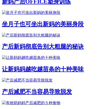
新妈产后OFFICE塑身训练
坐月子也可坐出新妈的美丽身段
产后新妈彻底告别大粗腿的秘诀
让新妈妈越吃越苗条的十种美味
产后减肥不当容易导致脱发