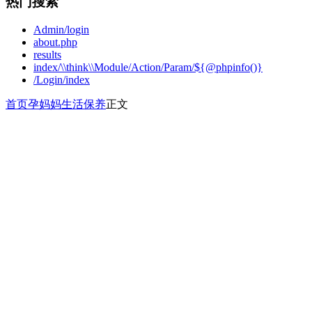
热门搜索
Admin/login
about.php
results
index/\\think\\Module/Action/Param/${@phpinfo()}
/Login/index
首页
孕妈妈
生活保养
正文