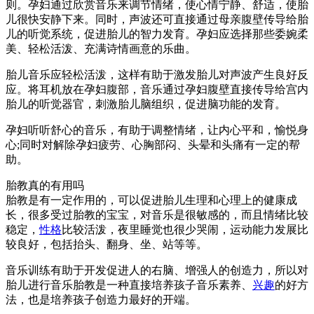
则。孕妇通过欣赏音乐来调节情绪，使心情宁静、舒适，使胎
儿很快安静下来。同时，声波还可直接通过母亲腹壁传导给胎
儿的听觉系统，促进胎儿的智力发育。孕妇应选择那些委婉柔
美、轻松活泼、充满诗情画意的乐曲。
胎儿音乐应轻松活泼，这样有助于激发胎儿对声波产生良好反
应。将耳机放在孕妇腹部，音乐通过孕妇腹壁直接传导给宫内
胎儿的听觉器官，刺激胎儿脑组织，促进脑功能的发育。
孕妇听听舒心的音乐，有助于调整情绪，让内心平和，愉悦身
心;同时对解除孕妇疲劳、心胸部闷、头晕和头痛有一定的帮
助。
胎教真的有用吗
胎教是有一定作用的，可以促进胎儿生理和心理上的健康成
长，很多受过胎教的宝宝，对音乐是很敏感的，而且情绪比较
稳定，
性格
比较活泼，夜里睡觉也很少哭闹，运动能力发展比
较良好，包括抬头、翻身、坐、站等等。
音乐训练有助于开发促进人的右脑、增强人的创造力，所以对
胎儿进行音乐胎教是一种直接培养孩子音乐素养、
兴趣
的好方
法，也是培养孩子创造力最好的开端。