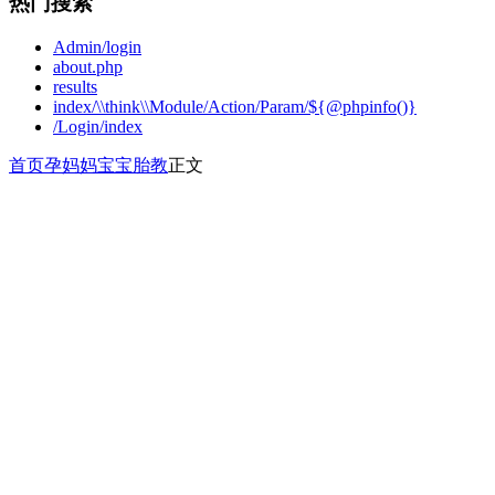
热门搜索
Admin/login
about.php
results
index/\\think\\Module/Action/Param/${@phpinfo()}
/Login/index
首页
孕妈妈
宝宝胎教
正文