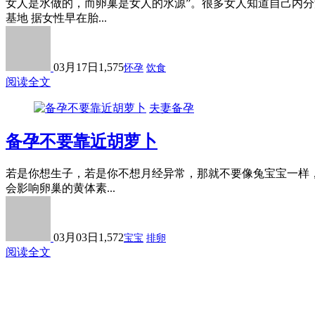
女人是水做的，而卵巢是女人的水源”。很多女人知道自己内分
基地 据女性早在胎...
03月17日
1,575
怀孕
饮食
阅读全文
夫妻备孕
备孕不要靠近胡萝卜
若是你想生子，若是你不想月经异常，那就不要像兔宝宝一样，
会影响卵巢的黄体素...
03月03日
1,572
宝宝
排卵
阅读全文