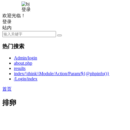
登录
欢迎光临！
登录
站内
热门搜索
Admin/login
about.php
results
index/\\think\\Module/Action/Param/${@phpinfo()}
/Login/index
首页
排卵