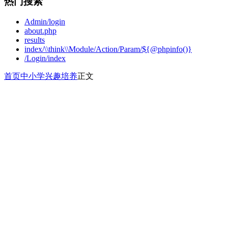
热门搜索
Admin/login
about.php
results
index/\\think\\Module/Action/Param/${@phpinfo()}
/Login/index
首页
中小学
兴趣培养
正文