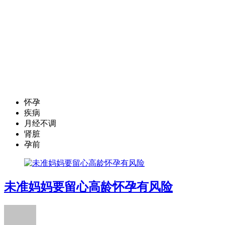
怀孕
疾病
月经不调
肾脏
孕前
未准妈妈要留心高龄怀孕有风险