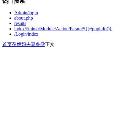
热门搜索
Admin/login
about.php
results
index/\\think\\Module/Action/Param/${@phpinfo()}
/Login/index
首页
孕妈妈
夫妻备孕
正文