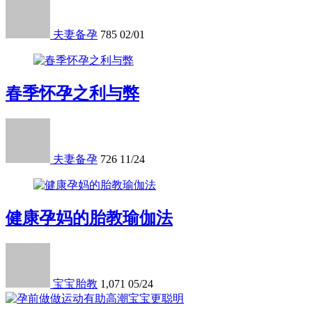
夫妻备孕
785
02/01
春季怀孕之利与弊
夫妻备孕
726
11/24
健康孕妈的胎教瑜伽法
宝宝胎教
1,071
05/24