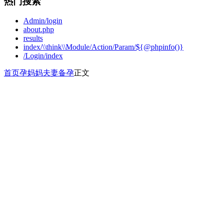
热门搜索
Admin/login
about.php
results
index/\\think\\Module/Action/Param/${@phpinfo()}
/Login/index
首页
孕妈妈
夫妻备孕
正文