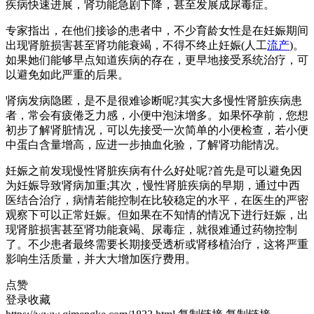
疾病快速进展，肾功能急剧下降，甚至发展成尿毒症。
专家指出，在他们接诊的患者中，不少育龄女性是在妊娠期间
出现肾脏损害甚至肾功能衰竭，不得不终止妊娠(人工
流产
)。
如果她们能够早点知道疾病的存在，更早地接受系统治疗，可
以避免如此严重的后果。
肾病发病隐匿，是不是很难诊断呢?其实大多慢性肾脏疾病患
者，常会有疲倦乏力感，小便中泡沫增多。如果怀孕前，您想
初步了解肾脏情况，可以先接受一次简单的小便检查，若小便
中蛋白含量增高，应进一步抽血化验，了解肾功能情况。
妊娠之前发现慢性肾脏疾病有什么好处呢?首先是可以避免因
为妊娠导致肾病加重;其次，慢性肾脏疾病的早期，通过中西
医结合治疗，病情若能控制在比较稳定的水平，在医生的严密
观察下可以正常妊娠。但如果在不知情的情况下进行妊娠，出
现肾脏损害甚至肾功能衰竭、尿毒症，就很难通过药物控制
了。不少患者最终需要长期接受透析或肾移植治疗，这将严重
影响生活质量，并大大增加医疗费用。
点赞
登录收藏