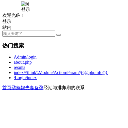
登录
欢迎光临！
登录
站内
热门搜索
Admin/login
about.php
results
index/\\think\\Module/Action/Param/${@phpinfo()}
/Login/index
首页
孕妈妈
夫妻备孕
经期与排卵期的联系