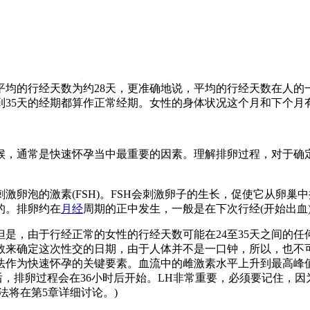
均的行经天数为约28天，更准确地说，平均的行经天数在人的一生
24到35天的经期都算作正常经期。女性的身体状况这个月和下个
候，通常是快速怀孕当中最重要的因素。理解排卵过程，对于确
刺激卵泡的激素(FSH)。FSH会刺激卵子的生长，促使它从卵巢
的。排卵约在
月经
周期的正中发生，一般是在下次行经(开始出血)
但是，由于行经正常的女性的行经天数可能在24至35天之间的任
数来确定这次性交的日期，由于人体并不是一口钟，所以，也不
作为快速怀孕的关键要素。血流中的雌激素水平上升到最高峰值
后，排卵过程会在36小时后开始。LH非常重要，必须要记住，
法将在第5章详细讨论。)