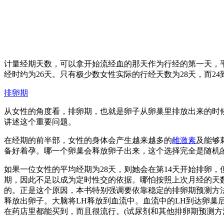
计量经期天数，可以拿开始流经血的那天作为行经的第一天，平
经时约为26天。只有极少数女性实际的行经天数为28天，而
排卵期
从女性的角度看，排卵期，也就是卵子从卵巢里排放出来的时
讲述这个重要问题。
在经期的前半部，女性的身体会产生越来越多的
雌激素
及能够
备好着孕。哪一个卵巢会释放卵子出来，这个选择完全是随机
如果一位女性的平均经期为28天，则她会在第14天开始排卵，
期，因此不足以成为定时性交的依据。哪怕按照上次月经的天
的。正是这个原因，本书特别强调要依靠稳定的排卵期预测方法
释放出卵子。大脑将LH释放到血流中。血流中的LH到达卵巢
在药店里都能买到，而且很流行。(试尿剂和其他排卵期预测方