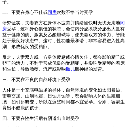
子。
二、不要在身心不佳或
同房
次数不恰当时受孕
研究证实，夫妻双方在身体不疲劳并情绪愉快时无忧无虑地
同
房
受孕，这种身心俱佳的状态，会使内分泌系统分泌出大量有
益于健康的酶、激素及乙酸胆碱等，使夫妻双方的体力、智能
处于最良好状态中。这时，性功能最和谐，非常容易进入性高
潮，形成优良的受精卵。
反之，夫妻双方或一方身体疲惫或心情欠佳，都会影响精子或
卵子的活力，不利于形成优良的受精卵，并影响受精卵的着床
和生长，导致胎萎、流产或影响
胎儿
脑神经的发育。
三、不要在不良的自然环境下受孕
人体是一个充满电磁场的导体，自然环境的变化如太阳暴磁、
雷电交加、山崩地震、日蚀月蚀等，都会影响人体的生殖细
胞，如引起畸变，所以在这些时间都不宜受孕。否则，容易生
育出不健康的孩子。
四、不要在性生活后有阴道出血时受孕