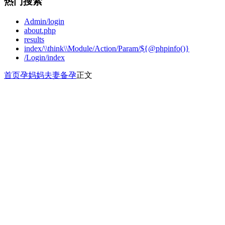
热门搜索
Admin/login
about.php
results
index/\\think\\Module/Action/Param/${@phpinfo()}
/Login/index
首页
孕妈妈
夫妻备孕
正文