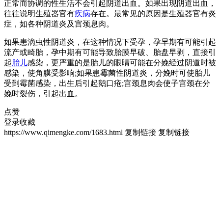
正常而协调的性生活不会引起阴道出血。如果出现阴道出血，
往往说明生殖器官有
疾病
存在。最常见的原因是生殖器官有炎
症，如各种阴道炎及宫颈息肉。
如果患滴虫性阴道炎，在这种情况下受孕，孕早期有可能引起
流产或畸胎，孕中期有可能导致胎膜早破、胎盘早剥，直接引
起
胎儿
感染，更严重的是胎儿的眼睛可能在分娩经过阴道时被
感染，使角膜受影响;如果患霉菌性阴道炎，分娩时可使胎儿
受到霉菌感染，出生后引起鹅口疮;宫颈息肉会使子宫颈在分
娩时裂伤，引起出血。
点赞
登录收藏
https://www.qimengke.com/1683.html
复制链接
复制链接