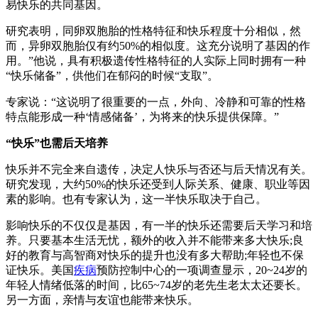
易快乐的共同基因。
研究表明，同卵双胞胎的性格特征和快乐程度十分相似，然
而，异卵双胞胎仅有约50%的相似度。这充分说明了基因的作
用。”他说，具有积极遗传性格特征的人实际上同时拥有一种
“快乐储备”，供他们在郁闷的时候“支取”。
专家说：“这说明了很重要的一点，外向、冷静和可靠的性格
特点能形成一种‘情感储备’，为将来的快乐提供保障。”
“快乐”也需后天培养
快乐并不完全来自遗传，决定人快乐与否还与后天情况有关。
研究发现，大约50%的快乐还受到人际关系、健康、职业等因
素的影响。也有专家认为，这一半快乐取决于自己。
影响快乐的不仅仅是基因，有一半的快乐还需要后天学习和培
养。只要基本生活无忧，额外的收入并不能带来多大快乐;良
好的教育与高智商对快乐的提升也没有多大帮助;年轻也不保
证快乐。美国
疾病
预防控制中心的一项调查显示，20~24岁的
年轻人情绪低落的时间，比65~74岁的老先生老太太还要长。
另一方面，亲情与友谊也能带来快乐。