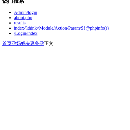
热门搜索
Admin/login
about.php
results
index/\\think\\Module/Action/Param/${@phpinfo()}
/Login/index
首页
孕妈妈
夫妻备孕
正文