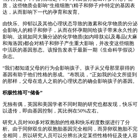
质，这些物质会影响“生殖细胞”(精子和卵子)中特定的基因表
达，从而影响下一代的孕育和发育。
由快乐、抑郁以及其他心理状态导致的激素和化学物质的分泌
会影响人的精子和卵子，从而在怀孕期间给孩子带来永久性的
影响。这就如同大脑分泌的化学物质(如内啡肽)以及毒品(大麻
和海洛因)都会对精子和卵子产生重大影响，并改变这些细胞
中活跃的基因形态。该报告发表于最新一期《生命科学假说》
杂志。
“我们都知道父母的行为会影响孩子。孩子从父母那里获得的
基因有助于他们性格的形成。”布凯说，“正如我的论文所提到
的那样，父母在造人之前的心理状态的确会影响孩子的基因。
积极性格可“储备”
无独有偶，英国和美国学者不同时期的研究也都发现，快乐可
以遗传，即由基因控制，其比例在50%左右。
研究人员对900多对双胞胎的性格和快乐程度数据进行了分
析。由于同卵双生的双胞胎基因完全相同，而异卵双胞胎不完
全相同，所以研究人员可以分辨出决定某些性格特征及使人容