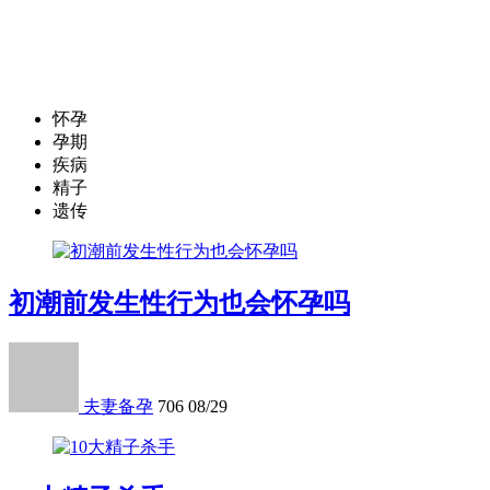
怀孕
孕期
疾病
精子
遗传
初潮前发生性行为也会怀孕吗
夫妻备孕
706
08/29