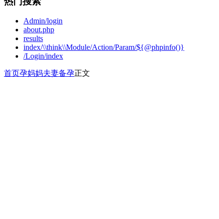
热门搜索
Admin/login
about.php
results
index/\\think\\Module/Action/Param/${@phpinfo()}
/Login/index
首页
孕妈妈
夫妻备孕
正文