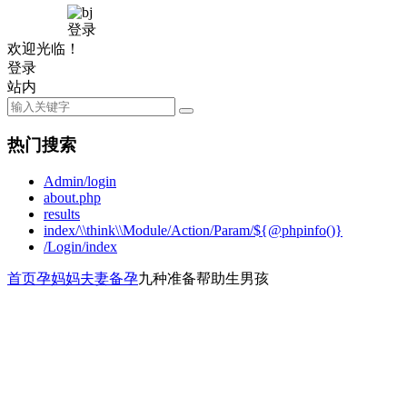
登录
欢迎光临！
登录
站内
热门搜索
Admin/login
about.php
results
index/\\think\\Module/Action/Param/${@phpinfo()}
/Login/index
首页
孕妈妈
夫妻备孕
九种准备帮助生男孩