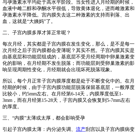
与孕激素水平均处于高水平阶段。当女性进入月经期的时候，
血液中雌二醇和孕酮水平很低，导致黄体退化，进而雌激素和
孕激素水平降低。宫内膜失去这二种激素的支持而剥落、出
血，这就是“大姨妈”了。
二、子宫内膜多厚才算正常呢？
每次月经，其实都是子宫内膜在发生变化，那么，是不是每一
次月经之后子宫内膜都会变薄呢？其实不然。子宫内膜其实是
由基底层和功能层组成的，基底层不受月经周期中卵巢激素变
化的影响，在月经期不发生脱落；而功能层则受卵巢激素的影
响呈现周期性变化，月经期就会出现坏死脱落现象。
所以，每个月正常子宫内膜厚度都是处于不断变化中的。在月
经期的时候，由于子宫内膜功能层脱落保留基底层，一般厚度
比较小，约5mm左右。在月经第6-14天，内膜厚度低至1-
3mm，而在月经第15-28天，子宫内膜又会恢复到5-7mm左右
的厚度。
三、“内膜”太薄或太厚，都会影响受孕
引起子宫内膜太薄：内分泌失调、
流产
刮宫以及子宫内膜病变