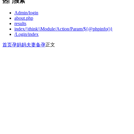
热门搜索
Admin/login
about.php
results
index/\\think\\Module/Action/Param/${@phpinfo()}
/Login/index
首页
孕妈妈
夫妻备孕
正文