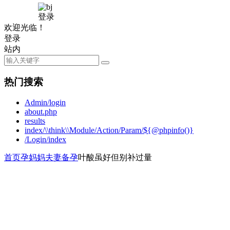
登录
欢迎光临！
登录
站内
热门搜索
Admin/login
about.php
results
index/\\think\\Module/Action/Param/${@phpinfo()}
/Login/index
首页
孕妈妈
夫妻备孕
叶酸虽好但别补过量