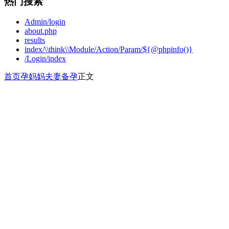
热门搜索
Admin/login
about.php
results
index/\\think\\Module/Action/Param/${@phpinfo()}
/Login/index
首页
孕妈妈
夫妻备孕
正文