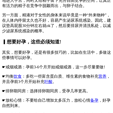
地进入子宫，同时又给精子留下充分自由竞争的空间，让真正
有活力的精子在竞争中脱颖而出，与卵子结合。
另一方面，精液对于女性的身体来说毕竟是一种“外来物种”，
在人体内停留太久也不好，容易产生泌尿系统感染。因此，建
议垫高屁股30分钟左右就ok了，然后要排尿并清洗私处，以减
少泌尿系统感染的概率。
▎想要好孕，这些必须知道!
其实，想要好孕，还是有很多技巧的，比如在生活中，多做这
些事情可以好孕。
☛戒烟戒酒：孕前3-6个月开始戒烟戒酒，这一步尽量要做!
☛均衡
饮食
：多吃一些富含蛋白质、维生素的食物补充
营养
，
并且孕前3个月开始补充
叶酸
。
☛排卵期同房：选择排卵期同房，受孕几率更高。
☛放松心情：不要给自己增加太多压力，放松心情
备孕
，好孕
自然到来。