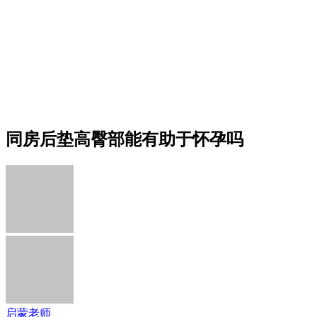
同房后垫高臀部能有助于怀孕吗
启蒙老师