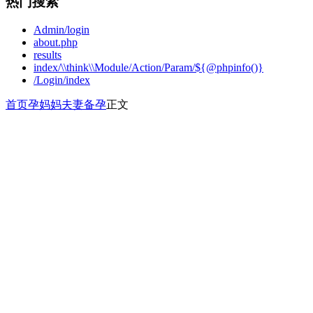
热门搜索
Admin/login
about.php
results
index/\\think\\Module/Action/Param/${@phpinfo()}
/Login/index
首页
孕妈妈
夫妻备孕
正文