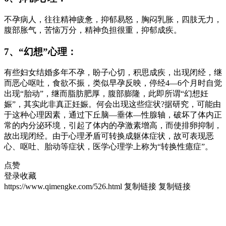
不孕病人，往往精神疲惫，抑郁易怒，胸闷乳胀，四肢无力，
腹部胀气，苦恼万分，精神负担很重，抑郁成疾。
7、“幻想”心理：
有些妇女结婚多年不孕，盼子心切，积思成疾，出现闭经，继
而恶心呕吐，食欲不振，类似早孕反映，停经4—6个月时自觉
出现“胎动”，继而脂肪肥厚，腹部膨隆，此即所谓“幻想妊
娠”，其实此非真正妊娠。何会出现这些症状?据研究，可能由
于这种心理因素，通过下丘脑—垂体—性腺轴，破坏了体内正
常的内分泌环境，引起了体内的孕激素增高，而使排卵抑制，
故出现闭经。由于心理矛盾可转换成躯体症状，故可表现恶
心、呕吐、胎动等症状，医学心理学上称为“转换性癔症”。
点赞
登录收藏
https://www.qimengke.com/526.html
复制链接
复制链接