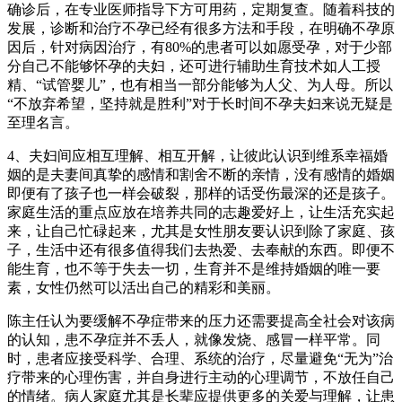
确诊后，在专业医师指导下方可用药，定期复查。随着科技的
发展，诊断和治疗不孕已经有很多方法和手段，在明确不孕原
因后，针对病因治疗，有80%的患者可以如愿受孕，对于少部
分自己不能够怀孕的夫妇，还可进行辅助生育技术如人工授
精、“试管婴儿”，也有相当一部分能够为人父、为人母。所以
“不放弃希望，坚持就是胜利”对于长时间不孕夫妇来说无疑是
至理名言。
4、夫妇间应相互理解、相互开解，让彼此认识到维系幸福婚
姻的是夫妻间真挚的感情和割舍不断的亲情，没有感情的婚姻
即便有了孩子也一样会破裂，那样的话受伤最深的还是孩子。
家庭生活的重点应放在培养共同的志趣爱好上，让生活充实起
来，让自己忙碌起来，尤其是女性朋友要认识到除了家庭、孩
子，生活中还有很多值得我们去热爱、去奉献的东西。即便不
能生育，也不等于失去一切，生育并不是维持婚姻的唯一要
素，女性仍然可以活出自己的精彩和美丽。
陈主任认为要缓解不孕症带来的压力还需要提高全社会对该病
的认知，患不孕症并不丢人，就像发烧、感冒一样平常。同
时，患者应接受科学、合理、系统的治疗，尽量避免“无为”治
疗带来的心理伤害，并自身进行主动的心理调节，不放任自己
的情绪。病人家庭尤其是长辈应提供更多的关爱与理解，让患