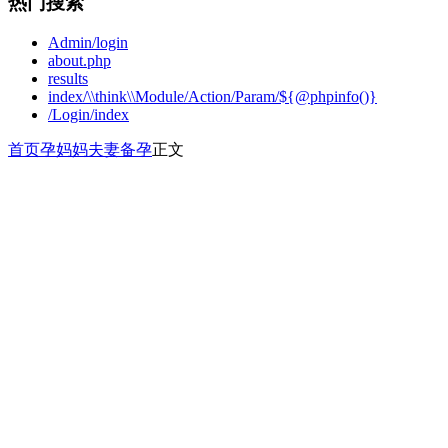
热门搜索
Admin/login
about.php
results
index/\\think\\Module/Action/Param/${@phpinfo()}
/Login/index
首页
孕妈妈
夫妻备孕
正文