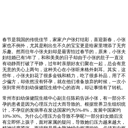
春节是我国的传统佳节，家家户户张灯结彩，喜迎新春，小张
家也不例外，尤其是刚出生不久的宝宝更是给家里增添了无穷
乐趣。然而往年小张夫妇却是最害怕过春节的，原来，小张夫
妇结婚已有5年了，和和美美的日子却由于小张的肚子一直没
有动静而打破了平静，过年时亲朋好友们聚在一起，总会有意
无意的关心上两句，这种关心在小张听来格外刺耳。其实，这
些年，小张夫妇花了很多金钱和精力，吃了很多补品，用了不
少偏方，却依然没有怀孕，就在他们准备放弃的时候，一次小
张到常州市妇幼保健院生殖中心的咨询，却让事情有了转机。
常州市妇幼保健院生殖中心副主任陈莉告诉小张，有一部分不
孕的患者是因为心理压力过大而导致的。根据世界卫生组织统
计，不孕症的发病率在发达国家约为5%-8%，发展中国家约
10%-30%。为什么心理压力会导致不孕呢?一部分妇女婚后没
有立即怀上孩子，面对家属的疑问，导致她们压力越来越大，