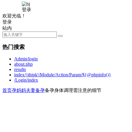
登录
欢迎光临！
登录
站内
热门搜索
Admin/login
about.php
results
index/\\think\\Module/Action/Param/${@phpinfo()}
/Login/index
首页
孕妈妈
夫妻备孕
备孕身体调理需注意的细节