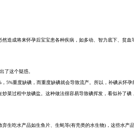
必然造成将来怀孕后宝宝患各种疾病，如多动、智力底下、贫血
提出了这个疑惑。
%，5%重度缺碘，而重度缺碘就会导致流产。所以，补碘从怀孕
在炒菜过程中放碘盐。这种做法很容易导致碘挥发，看似补了碘
放弃生吃水产品如生鱼片、生蚝等(有壳类的水生物)，这些水产