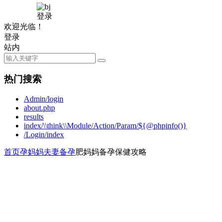
登录
欢迎光临！
登录
站内
热门搜索
Admin/login
about.php
results
index/\\think\\Module/Action/Param/${@phpinfo()}
/Login/index
首页
孕妈妈
夫妻备孕
肥妈妈备孕保健攻略