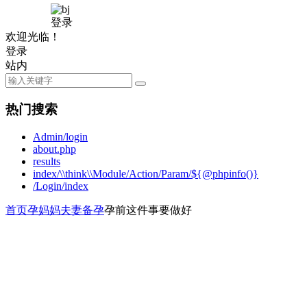
登录
欢迎光临！
登录
站内
热门搜索
Admin/login
about.php
results
index/\\think\\Module/Action/Param/${@phpinfo()}
/Login/index
首页
孕妈妈
夫妻备孕
孕前这件事要做好