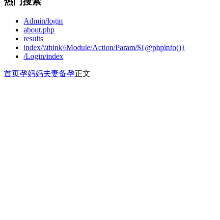
热门搜索
Admin/login
about.php
results
index/\\think\\Module/Action/Param/${@phpinfo()}
/Login/index
首页
孕妈妈
夫妻备孕
正文