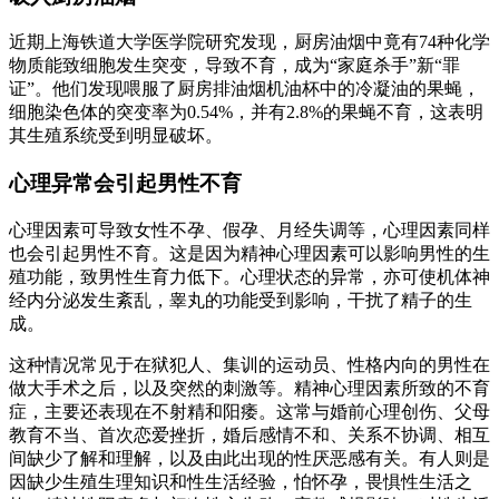
近期上海铁道大学医学院研究发现，厨房油烟中竟有74种化学
物质能致细胞发生突变，导致不育，成为“家庭杀手”新“罪
证”。他们发现喂服了厨房排油烟机油杯中的冷凝油的果蝇，
细胞染色体的突变率为0.54%，并有2.8%的果蝇不育，这表明
其生殖系统受到明显破坏。
心理异常会引起男性不育
心理因素可导致女性不孕、假孕、月经失调等，心理因素同样
也会引起男性不育。这是因为精神心理因素可以影响男性的生
殖功能，致男性生育力低下。心理状态的异常，亦可使机体神
经内分泌发生紊乱，睾丸的功能受到影响，干扰了精子的生
成。
这种情况常见于在狱犯人、集训的运动员、性格内向的男性在
做大手术之后，以及突然的刺激等。精神心理因素所致的不育
症，主要还表现在不射精和阳痿。这常与婚前心理创伤、父母
教育不当、首次恋爱挫折，婚后感情不和、关系不协调、相互
间缺少了解和理解，以及由此出现的性厌恶感有关。有人则是
因缺少生殖生理知识和性生活经验，怕怀孕，畏惧性生活之