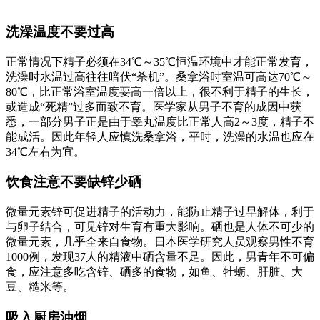
洗澡温度不要过高
正常情况下精子必须在34℃～35℃恒温环境中才能正常发育，
洗澡时水温过高往往暗伏“杀机”。桑拿浴时室温可高达70℃～
80℃，比正常浴室温度要高一倍以上，很不利于精子的生长，
或造成“死精”过多而致不育。医学家从男子不育的成因中获
悉，一部分男子正是由于睾丸温度比正常人高2～3度，精子不
能成活。因此年轻人应慎洗桑拿浴，平时，洗澡的水温也应在
34℃左右为宜。
饮食注意不要缺锌少硒
微量元素锌可促进精子的活动力，能防止精子过早解体，利于
与卵子结合，可见锌对生育有重大影响。硒也是人体不可少的
微量元素，几乎全来自食物。日本医学研究人员观察男性不育
1000例，发现37人的精液中硒含量不足。因此，男青年不可偏
食，应注意多吃含锌、硒多的食物，如鱼、牡蛎、肝脏、大
豆、糙米等。
吸入厨房油烟