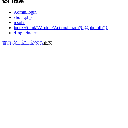
热门搜索
Admin/login
about.php
results
index/\\think\\Module/Action/Param/${@phpinfo()}
/Login/index
首页
萌宝宝
宝宝饮食
正文