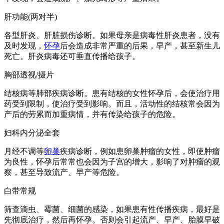
肝功能(两对半)
各型肝炎、肝脏损伤诊断。如果母亲是病毒性肝炎患者，没有
及时发现，
怀孕
后会造成非常严重的后果，早产，甚至新生儿
死亡。肝炎病毒还可垂直传播给孩子。
胸部透视/摄片
结核病等肺部疾病诊断。患有结核的女性怀孕后，会使治疗用
药受到限制，使治疗受到影响。而且，活动性的结核常会因为
产后的劳累而加重病情，并有传染给孩子的危险。
妇科内分泌全套
月经不调等
卵巢
疾病诊断，例如患卵巢肿瘤的女性，即使肿瘤
为良性，怀孕后常常也会因为子宫的增大，影响了对肿瘤的观
察，甚至导致流产、早产等危险。
白带常规
筛查滴虫、霉菌、细菌的感染，如果患有性传播疾病，最好是
先彻底治疗，然后再怀孕。否则会引起流产、早产、胎膜早破