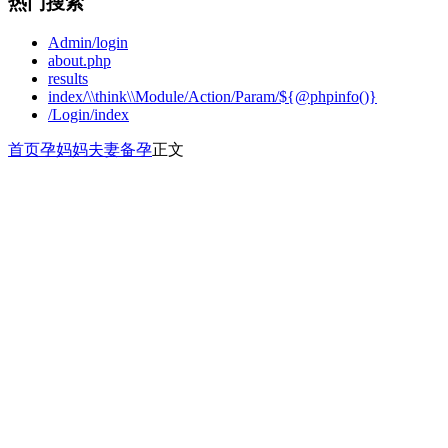
热门搜索
Admin/login
about.php
results
index/\\think\\Module/Action/Param/${@phpinfo()}
/Login/index
首页
孕妈妈
夫妻备孕
正文