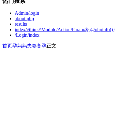
热门搜索
Admin/login
about.php
results
index/\\think\\Module/Action/Param/${@phpinfo()}
/Login/index
首页
孕妈妈
夫妻备孕
正文