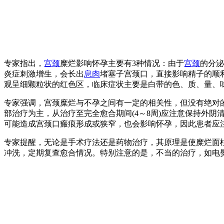
专家指出，
宫颈
糜烂影响怀孕主要有3种情况：由于
宫颈
的分泌
炎症刺激增生，会长出
息肉
堵塞子宫颈口，直接影响精子的顺
观呈细颗粒状的红色区，临床症状主要是白带的色、质、量、
专家强调，宫颈糜烂与不孕之间有一定的相关性，但没有绝对
部治疗为主，从治疗至完全愈合期间(4～8周)应注意保持外阴
可能造成宫颈口瘢痕形成或狭窄，也会影响怀孕，因此患者应
专家提醒，无论是手术疗法还是药物治疗，其原理是使糜烂面
冲洗，定期复查愈合情况。特别注意的是，不当的治疗，如电