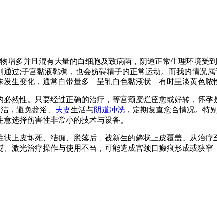
物增多并且混有大量的白细胞及致病菌，阴道正常生理环境受到
利通过;子宫黏液黏稠，也会妨碍精子的正常运动。而我的情况
味发生变化，通常白带量多，呈乳白色黏液状，有时呈淡黄色脓
的必然性。只要经过正确的治疗，等宫颈糜烂痊愈或好转，怀孕
清洁，避免盆浴、
夫妻
生活与
阴道冲洗
，定期复查愈合情况。特
注意选择伤害性非常小的技术与设备。
柱状上皮坏死、结痂、脱落后，被新生的鳞状上皮覆盖。从治疗
熨、激光治疗操作与使用不当，可能造成宫颈口瘢痕形成或狭窄