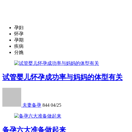
孕妇
怀孕
孕期
疾病
分娩
试管婴儿怀孕成功率与妈妈的体型有关
夫妻备孕
844
04/25
备孕六大准备做起来