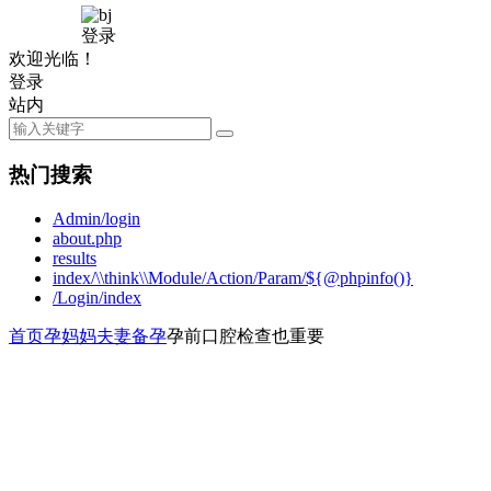
登录
欢迎光临！
登录
站内
热门搜索
Admin/login
about.php
results
index/\\think\\Module/Action/Param/${@phpinfo()}
/Login/index
首页
孕妈妈
夫妻备孕
孕前口腔检查也重要