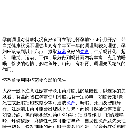
孕前调理对健康状况良好者可在预定怀孕前3～4个月开始；若
自觉健康状况不理想者则有半年至一年的调理期较为理想。孕
妇应该做到以下几点：摄取
营养
良好的
饮食
；生活规律化，起
床、睡觉、运动、工作，最好做到规律而内容丰富，充足的睡
眠，愉快的心情，多吃鱼虾、山药，有补肾、调理先天精气的
作用。
怀孕前使用哪些药物会影响优生
大家一般不注意妊娠前母亲用药对胎儿的危险性，以连续的关
系看，有些药物在孕前使用对胎儿有一定影响，如胎龄第1周
死亡或胚胎细胞数减少等可造成
流产
、畸胎、死胎及智能障
碍。妊娠前用药可能会出现以下后果：药物引起染色体损害，
如奋乃静、氯丙嗪和致幻药(LSD)等；细胞毒作用，如硫唑嘌
呤、环磷酰胺；麻醉性气体可能使早产、自发性流产及先天性
畸形增多；诱发排卵的药可能带来多胎妊娠。父亲若在受精时