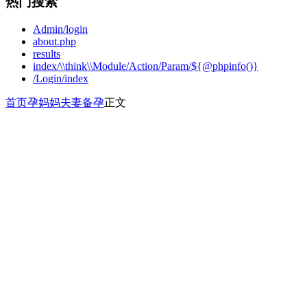
热门搜索
Admin/login
about.php
results
index/\\think\\Module/Action/Param/${@phpinfo()}
/Login/index
首页
孕妈妈
夫妻备孕
正文