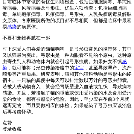
目前临床中常做的有优生四项检查，包括巨细胞病毒、单纯疱
疹病毒、风疹病毒及弓形虫。优生六项检查：包括巨细胞病
毒、单纯疱疹病毒、风疹病毒、弓形虫、人乳头瘤病毒及解脲
支原体。各家医院所做的项目都不尽相同，但都是临床中最容
易
感染
的病原体。
不要和宠物再腻在一起
时下深受人们喜爱的猫猫狗狗，是弓形虫常见的携带体，其中
又以猫最为突出。弓形虫是一种肉眼看不见的小原虫。这种原
虫寄生到人和动物体内就会引起弓形虫病。如果妇女不慎
感
染
，就可能将弓形虫传染给腹中的
宝宝
，甚至导致早产、流产
畸形等严重后果。研究表明，猫和其他猫科动物是弓形虫的终
宿主。一只猫的粪便中每天可以排泄数以万计的弓形虫卵囊。
若被人或动物食入，就会经胃肠壁进入血液或组织，导致病毒
感染。并且，若接触了猫的唾液或饮用受污染的水及食用受污
染的食物，都有被感染的危险。因此，至少应在孕前3个月就
远离宠物，而且要做相应的体检，如果感染了弓形虫应该治愈
后再考虑怀孕。
点赞
登录收藏