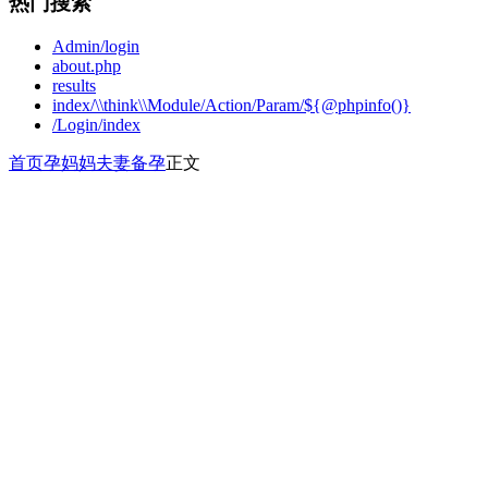
热门搜索
Admin/login
about.php
results
index/\\think\\Module/Action/Param/${@phpinfo()}
/Login/index
首页
孕妈妈
夫妻备孕
正文