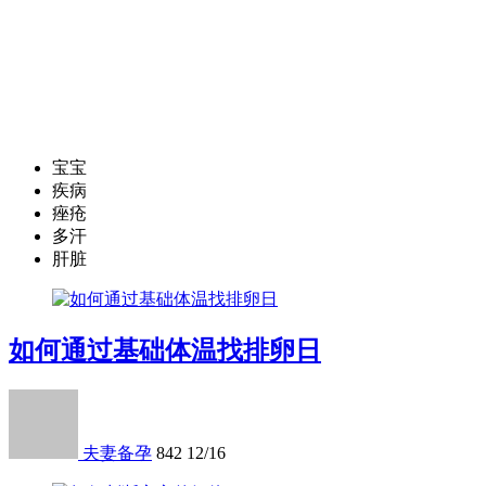
宝宝
疾病
痤疮
多汗
肝脏
如何通过基础体温找排卵日
夫妻备孕
842
12/16