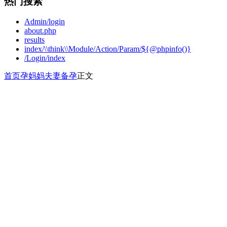
热门搜索
Admin/login
about.php
results
index/\\think\\Module/Action/Param/${@phpinfo()}
/Login/index
首页
孕妈妈
夫妻备孕
正文