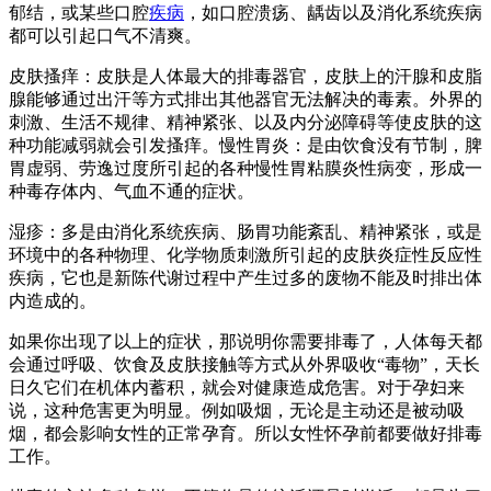
郁结，或某些口腔
疾病
，如口腔溃疡、龋齿以及消化系统疾病
都可以引起口气不清爽。
皮肤搔痒：皮肤是人体最大的排毒器官，皮肤上的汗腺和皮脂
腺能够通过出汗等方式排出其他器官无法解决的毒素。外界的
刺激、生活不规律、精神紧张、以及内分泌障碍等使皮肤的这
种功能减弱就会引发搔痒。慢性胃炎：是由饮食没有节制，脾
胃虚弱、劳逸过度所引起的各种慢性胃粘膜炎性病变，形成一
种毒存体内、气血不通的症状。
湿疹：多是由消化系统疾病、肠胃功能紊乱、精神紧张，或是
环境中的各种物理、化学物质刺激所引起的皮肤炎症性反应性
疾病，它也是新陈代谢过程中产生过多的废物不能及时排出体
内造成的。
如果你出现了以上的症状，那说明你需要排毒了，人体每天都
会通过呼吸、饮食及皮肤接触等方式从外界吸收“毒物”，天长
日久它们在机体内蓄积，就会对健康造成危害。对于孕妇来
说，这种危害更为明显。例如吸烟，无论是主动还是被动吸
烟，都会影响女性的正常孕育。所以女性怀孕前都要做好排毒
工作。