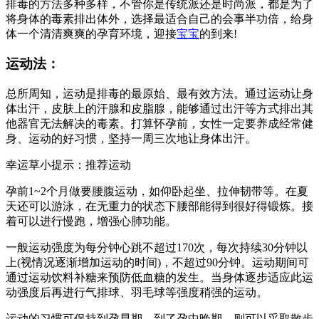
排毒的方法多种多样，不管你是传统派还是时尚派，都是为了
将身体的毒素排出体外，选择最适合自己的会事半功倍，给身
体一个清清爽爽的孕育环境，迎接
宝宝
的到来!
运动法：
总所周知，运动是排毒的最原始、最有效方法。通过运动让身
体出汗，皮肤上的汗腺和皮脂腺，能够通过出汗等方式排出其
他器官无法解决的毒素。打算怀孕前，女性一定要养成经常健
身、运动的好习惯，坚持一周三次地让身体出汗。
幸运草小提示：推荐运动
孕前1~2个月做要腰腹运动，如仰卧起坐、拉伸韧带等。在夏
天还可以游泳，在无重力的状态下腰部能得到很好得锻炼。接
着可以进行慢跑，增强心肺功能。
一般运动强度为每分钟心跳不超过170次，每次持续30分钟以
上(视情况逐渐增加运动的时间)，不超过90分钟。运动期间可
通过运动饮料补糖来预防低血糖的发生。当身体逐步适应此运
动强度后再进行气排球、羽毛球等强度稍强的运动。
运动的习惯可保持到孕早期，到了孕中晚期，则可以采取散步