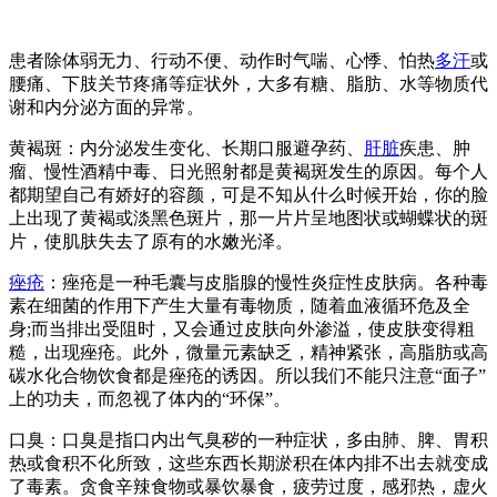
患者除体弱无力、行动不便、动作时气喘、心悸、怕热
多汗
或
腰痛、下肢关节疼痛等症状外，大多有糖、脂肪、水等物质代
谢和内分泌方面的异常。
黄褐斑：内分泌发生变化、长期口服避孕药、
肝脏
疾患、肿
瘤、慢性酒精中毒、日光照射都是黄褐斑发生的原因。每个人
都期望自己有娇好的容颜，可是不知从什么时候开始，你的脸
上出现了黄褐或淡黑色斑片，那一片片呈地图状或蝴蝶状的斑
片，使肌肤失去了原有的水嫩光泽。
痤疮
：痤疮是一种毛囊与皮脂腺的慢性炎症性皮肤病。各种毒
素在细菌的作用下产生大量有毒物质，随着血液循环危及全
身;而当排出受阻时，又会通过皮肤向外渗溢，使皮肤变得粗
糙，出现痤疮。此外，微量元素缺乏，精神紧张，高脂肪或高
碳水化合物饮食都是痤疮的诱因。所以我们不能只注意“面子”
上的功夫，而忽视了体内的“环保”。
口臭：口臭是指口内出气臭秽的一种症状，多由肺、脾、胃积
热或食积不化所致，这些东西长期淤积在体内排不出去就变成
了毒素。贪食辛辣食物或暴饮暴食，疲劳过度，感邪热，虚火