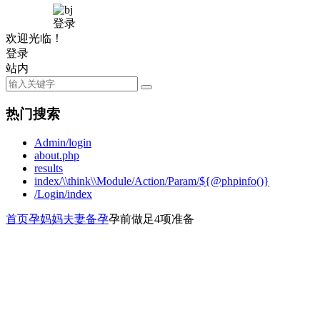
登录
欢迎光临！
登录
站内
热门搜索
Admin/login
about.php
results
index/\\think\\Module/Action/Param/${@phpinfo()}
/Login/index
首页
孕妈妈
夫妻备孕
孕前做足4项准备