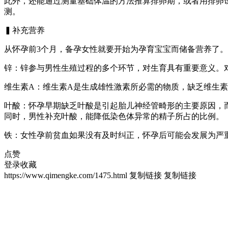
此外，还能通过测量基础体温的方法推算排卵期，或者用排卵
测。
▍补充营养
从怀孕前3个月，备孕女性就要开始为孕育宝宝而储备营养了
锌：锌参与男性生殖过程的多个环节，对生育具有重要意义。
维生素A：维生素A是生成雄性激素所必需的物质，缺乏维生
叶酸：怀孕早期缺乏叶酸是引起胎儿神经管畸形的主要原因，
同时，男性补充叶酸，能降低染色体异常的精子所占的比例。
铁：女性孕前贫血如果没有及时纠正，怀孕后可能会发展为严
点赞
登录收藏
https://www.qimengke.com/1475.html
复制链接
复制链接